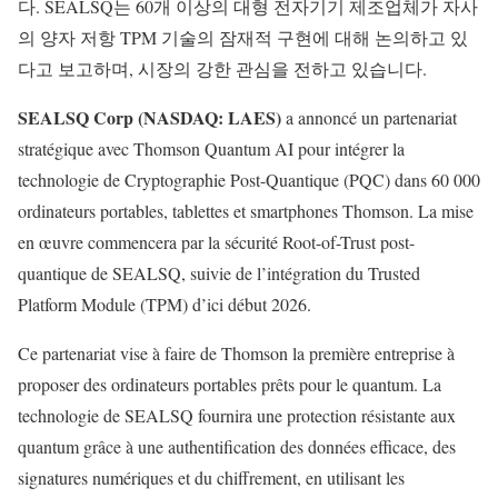
다. SEALSQ는 60개 이상의 대형 전자기기 제조업체가 자사
의 양자 저항 TPM 기술의 잠재적 구현에 대해 논의하고 있
다고 보고하며, 시장의 강한 관심을 전하고 있습니다.
SEALSQ Corp (NASDAQ: LAES)
a annoncé un partenariat
stratégique avec Thomson Quantum AI pour intégrer la
technologie de Cryptographie Post-Quantique (PQC) dans 60 000
ordinateurs portables, tablettes et smartphones Thomson. La mise
en œuvre commencera par la sécurité Root-of-Trust post-
quantique de SEALSQ, suivie de l’intégration du Trusted
Platform Module (TPM) d’ici début 2026.
Ce partenariat vise à faire de Thomson la première entreprise à
proposer des ordinateurs portables prêts pour le quantum. La
technologie de SEALSQ fournira une protection résistante aux
quantum grâce à une authentification des données efficace, des
signatures numériques et du chiffrement, en utilisant les